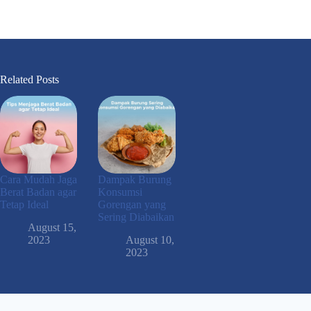
Related Posts
Cara Mudah Jaga
Dampak Burung
Berat Badan agar
Konsumsi
Tetap Ideal
Gorengan yang
Sering Diabaikan
August 15,
2023
August 10,
2023