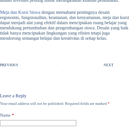
adalah investasi penting untuk meningkatkan kualitas pendidikan.
Meja dan Kursi Siswa
dengan memahami pentingnya desain
ergonomis, fungsionalitas, keamanan, dan kenyamanan, meja dan kursi
dapat menjadi alat yang efektif dalam menciptakan ruang belajar yang
mendukung pertumbuhan dan pengembangan siswa. Desain yang baik
tidak hanya menciptakan lingkungan yang efisien tetapi juga
mendorong semangat belajar dan kreativitas di setiap kelas.
PREVIOUS
NEXT
Leave a Reply
Your email address will not be published.
Required fields are marked
*
Name
*