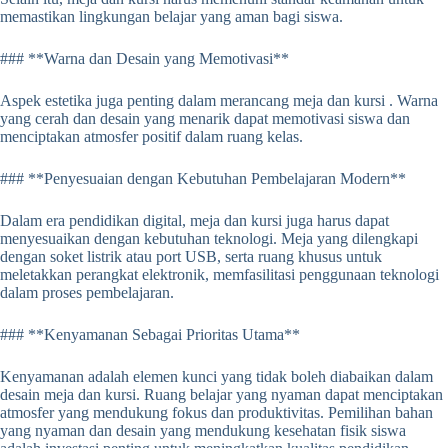
memastikan lingkungan belajar yang aman bagi siswa.
### **Warna dan Desain yang Memotivasi**
Aspek estetika juga penting dalam merancang meja dan kursi . Warna
yang cerah dan desain yang menarik dapat memotivasi siswa dan
menciptakan atmosfer positif dalam ruang kelas.
### **Penyesuaian dengan Kebutuhan Pembelajaran Modern**
Dalam era pendidikan digital, meja dan kursi juga harus dapat
menyesuaikan dengan kebutuhan teknologi. Meja yang dilengkapi
dengan soket listrik atau port USB, serta ruang khusus untuk
meletakkan perangkat elektronik, memfasilitasi penggunaan teknologi
dalam proses pembelajaran.
### **Kenyamanan Sebagai Prioritas Utama**
Kenyamanan adalah elemen kunci yang tidak boleh diabaikan dalam
desain meja dan kursi. Ruang belajar yang nyaman dapat menciptakan
atmosfer yang mendukung fokus dan produktivitas. Pemilihan bahan
yang nyaman dan desain yang mendukung kesehatan fisik siswa