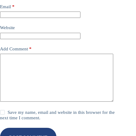
Email
*
Website
Add Comment
*
Save my name, email and website in this browser for the
next time I comment.