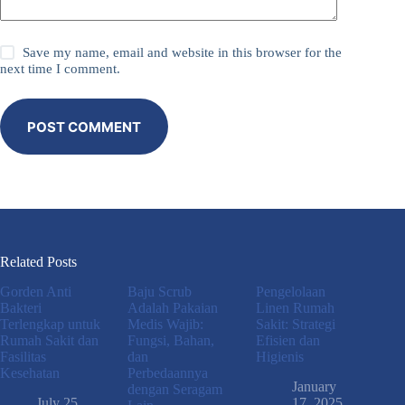
Save my name, email and website in this browser for the
next time I comment.
POST COMMENT
Related Posts
Gorden Anti
Baju Scrub
Pengelolaan
Bakteri
Adalah Pakaian
Linen Rumah
Terlengkap untuk
Medis Wajib:
Sakit: Strategi
Rumah Sakit dan
Fungsi, Bahan,
Efisien dan
Fasilitas
dan
Higienis
Kesehatan
Perbedaannya
January
dengan Seragam
July 25,
17, 2025