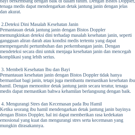
bayi berkembang dengan baik di dalam rahim.
Dengan Bistos Doppler,
tenaga medis dapat mendengarkan detak jantung janin dengan jelas
dan akurat.
2.Deteksi Dini Masalah Kesehatan Janin
Pemantauan detak jantung janin dengan Bistos Doppler
memungkinkan deteksi dini terhadap masalah kesehatan janin, seperti
gangguan aliran darah atau kondisi medis tertentu yang dapat
mempengaruhi pertumbuhan dan perkembangan janin.
Dengan
mendeteksi secara dini untuk menjaga kesehatan janin dan mencegah
komplikasi yang lebih serius.
3. Membeli Kesehatan Ibu dan Bayi
Pemantauan kesehatan janin dengan Bistos Doppler tidak hanya
bermanfaat bagi janin, tetapi juga membantu memastikan kesehatan ibu
hamil.
Dengan memonitor detak jantung janin secara teratur, tenaga
medis dapat memastikan bahwa kehamilan berlangsung dengan baik.
4. Mengurangi Stres dan Kecemasan pada Ibu Hamil
Ketika seorang ibu hamil mendengarkan detak jantung janin bayinya
dengan Bistos Doppler, hal ini dapat memberikan rasa kedekatan
emosional yang kuat dan mengurangi stres serta kecemasan yang
mungkin dirasakannya.