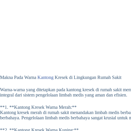
Makna Pada Warna
Kantong
Kresek di Lingkungan Rumah Sakit
Warna-warna yang ditetapkan pada kantong kresek di rumah sakit me
integral dari sistem pengelolaan limbah medis yang aman dan efisien.
**1.
**Kantong Kresek Warna Merah:**
Kantong kresek merah di rumah sakit menandakan limbah medis berbah
berbahaya.
Pengelolaan limbah medis berbahaya sangat krusial untuk 
**2.
**Kantong Kresek Warna Kuning:**