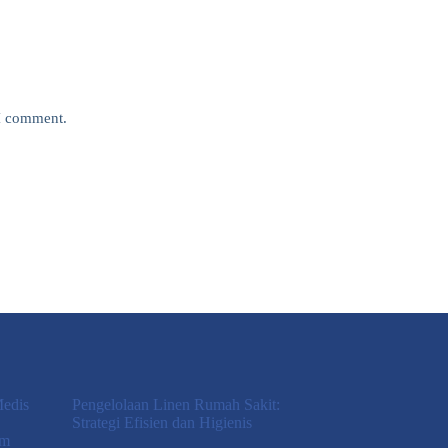
 I comment.
Medis
Pengelolaan Linen Rumah Sakit:
Strategi Efisien dan Higienis
am