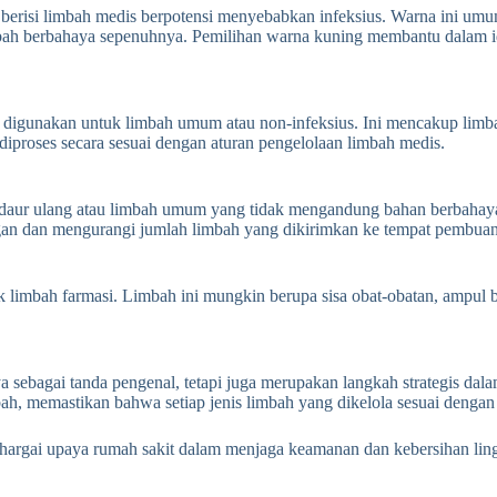
erisi limbah medis berpotensi menyebabkan infeksius.
Warna ini umu
mbah berbahaya sepenuhnya.
Pemilihan warna kuning membantu dalam i
 digunakan untuk limbah umum atau non-infeksius.
Ini mencakup limba
proses secara sesuai dengan aturan pengelolaan limbah medis.
 didaur ulang atau limbah umum yang tidak mengandung bahan berbahay
gan dan mengurangi jumlah limbah yang dikirimkan ke tempat pembuan
k limbah farmasi.
Limbah ini mungkin berupa sisa obat-obatan, ampul b
sebagai tanda pengenal, tetapi juga merupakan langkah strategis dala
bah, memastikan bahwa setiap jenis limbah yang dikelola sesuai denga
hargai upaya rumah sakit dalam menjaga keamanan dan kebersihan lin