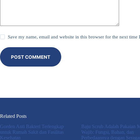
Save my name, email and website in this browser for the next time
POST COMMENT
Related Posts
Gorden Anti Bakteri Terlengkap
Baju Scrub Adalah Pakaian 
untuk Rumah Sakit dan Fasilitas
Wajib: Fungsi, Bahan, dan
Kesehatan
Perbedaannya dengan Serag