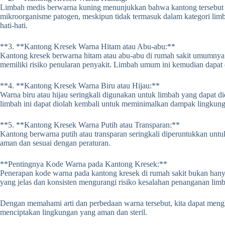
Limbah medis berwarna kuning menunjukkan bahwa kantong tersebut b
mikroorganisme patogen, meskipun tidak termasuk dalam kategori li
hati-hati.
**3.
**Kantong Kresek Warna Hitam atau Abu-abu:**
Kantong kresek berwarna hitam atau abu-abu di rumah sakit umumnya
memiliki risiko penularan penyakit.
Limbah umum ini kemudian dapat di
**4.
**Kantong Kresek Warna Biru atau Hijau:**
Warna biru atau hijau seringkali digunakan untuk limbah yang dapat
limbah ini dapat diolah kembali untuk meminimalkan dampak lingkun
**5.
**Kantong Kresek Warna Putih atau Transparan:**
Kantong berwarna putih atau transparan seringkali diperuntukkan untu
aman dan sesuai dengan peraturan.
**Pentingnya Kode Warna pada Kantong Kresek:**
Penerapan kode warna pada kantong kresek di rumah sakit bukan hanya 
yang jelas dan konsisten mengurangi risiko kesalahan penanganan lim
Dengan memahami arti dan perbedaan warna tersebut, kita dapat meng
menciptakan lingkungan yang aman dan steril.