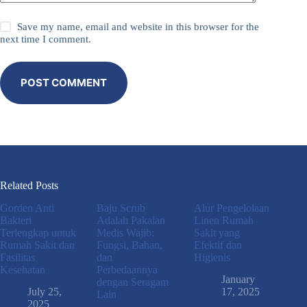
Save my name, email and website in this browser for the
next time I comment.
POST COMMENT
Related Posts
Gorden Anti
Baju Scrub
Alur Pengelolaan
Bakteri
Adalah Pakaian
Linen Rumah
Terlengkap untuk
Medis Wajib:
Sakit yang
Rumah Sakit dan
Fungsi, Bahan,
Efektif dan
Fasilitas
dan
Higienis
Kesehatan
Perbedaannya
January
dengan Seragam
July 25,
17, 2025
Lain
2025