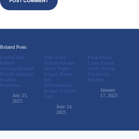
POST COMMENT
Related Posts
Gorden Anti
Baju Scrub
Pengelolaan
Bakteri
Adalah Pakaian
Linen Rumah
Terlengkap untuk
Medis Wajib:
Sakit: Strategi
Rumah Sakit dan
Fungsi, Bahan,
Efisien dan
Fasilitas
dan
Higienis
Kesehatan
Perbedaannya
January
dengan Seragam
July 25,
17, 2025
Lain
2025
June 24,
2025