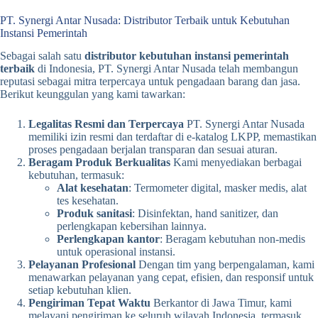
PT. Synergi Antar Nusada: Distributor Terbaik untuk Kebutuhan
Instansi Pemerintah
Sebagai salah satu
distributor kebutuhan instansi pemerintah
terbaik
di Indonesia, PT. Synergi Antar Nusada telah membangun
reputasi sebagai mitra terpercaya untuk pengadaan barang dan jasa.
Berikut keunggulan yang kami tawarkan:
Legalitas Resmi dan Terpercaya
PT. Synergi Antar Nusada
memiliki izin resmi dan terdaftar di e-katalog LKPP, memastikan
proses pengadaan berjalan transparan dan sesuai aturan.
Beragam Produk Berkualitas
Kami menyediakan berbagai
kebutuhan, termasuk:
Alat kesehatan
: Termometer digital, masker medis, alat
tes kesehatan.
Produk sanitasi
: Disinfektan, hand sanitizer, dan
perlengkapan kebersihan lainnya.
Perlengkapan kantor
: Beragam kebutuhan non-medis
untuk operasional instansi.
Pelayanan Profesional
Dengan tim yang berpengalaman, kami
menawarkan pelayanan yang cepat, efisien, dan responsif untuk
setiap kebutuhan klien.
Pengiriman Tepat Waktu
Berkantor di Jawa Timur, kami
melayani pengiriman ke seluruh wilayah Indonesia, termasuk