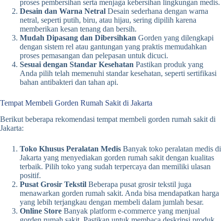
proses pembersihan serta menjaga kebersihan lingkungan medis.
Desain dan Warna Netral
Desain sederhana dengan warna
netral, seperti putih, biru, atau hijau, sering dipilih karena
memberikan kesan tenang dan bersih.
Mudah Dipasang dan Dibersihkan
Gorden yang dilengkapi
dengan sistem rel atau gantungan yang praktis memudahkan
proses pemasangan dan pelepasan untuk dicuci.
Sesuai dengan Standar Kesehatan
Pastikan produk yang
Anda pilih telah memenuhi standar kesehatan, seperti sertifikasi
bahan antibakteri dan tahan api.
Tempat Membeli Gorden Rumah Sakit di Jakarta
Berikut beberapa rekomendasi tempat membeli gorden rumah sakit di
Jakarta:
Toko Khusus Peralatan Medis
Banyak toko peralatan medis di
Jakarta yang menyediakan gorden rumah sakit dengan kualitas
terbaik. Pilih toko yang sudah terpercaya dan memiliki ulasan
positif.
Pusat Grosir Tekstil
Beberapa pusat grosir tekstil juga
menawarkan gorden rumah sakit. Anda bisa mendapatkan harga
yang lebih terjangkau dengan membeli dalam jumlah besar.
Online Store
Banyak platform e-commerce yang menjual
gorden rumah sakit. Pastikan untuk membaca deskripsi produk