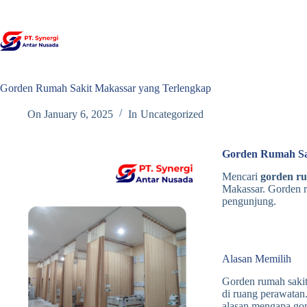
Skip
to
content
Gorden Rumah Sakit Makassar yang Terlengkap
On
January 6, 2025
In
Uncategorized
Gorden Rumah Sa
Mencari
gorden r
Makassar. Gorden r
pengunjung.
Alasan Memilih
Gorden rumah sakit
di ruang perawatan
alasan mengapa gor