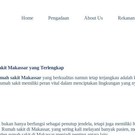
Home
Pengadaan
About Us
Rekanan
kit Makassar yang Terlengkap
umah sakit Makassar
yang berkualitas namun tetap terjangkau adalah k
umah sakit memiliki peran vital dalam menciptakan lingkungan yang nya
 bukan hanya berfungsi sebagai penutup jendela, tetapi juga memilik
. Rumah sakit di Makassar, yang sering kali melayani banyak pasien, 
den rumah sakit di Makassar menjadi penting antara lain: