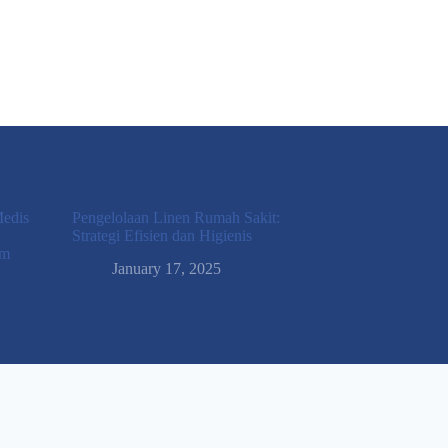
Medis
Pengelolaan Linen Rumah Sakit:
Strategi Efisien dan Higienis
am
January 17, 2025