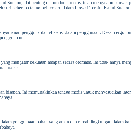
nul Suction, alat penting dalam dunia medis, telah mengalami banyak
 telusuri beberapa teknologi terbaru dalam Inovasi Terkini Kanul Suct
enyamanan pengguna dan efisiensi dalam penggunaan. Desain ergonomi
s penggunaan.
 yang mengatur kekuatan hisapan secara otomatis. Ini tidak hanya men
uran napas.
an hisapan. Ini memungkinkan tenaga medis untuk menyesuaikan intens
bahaya.
dalam penggunaan bahan yang aman dan ramah lingkungan dalam kanul s
rbahaya.