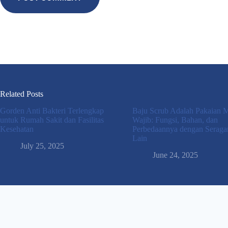
Related Posts
Gorden Anti Bakteri Terlengkap
Baju Scrub Adalah Pakaian 
untuk Rumah Sakit dan Fasilitas
Wajib: Fungsi, Bahan, dan
Kesehatan
Perbedaannya dengan Serag
Lain
July 25, 2025
June 24, 2025