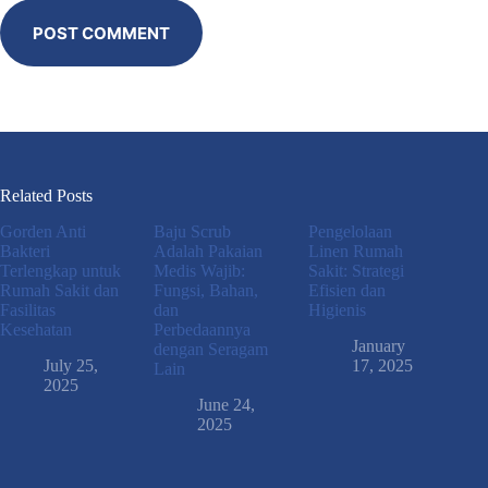
POST COMMENT
Related Posts
Gorden Anti
Baju Scrub
Pengelolaan
Bakteri
Adalah Pakaian
Linen Rumah
Terlengkap untuk
Medis Wajib:
Sakit: Strategi
Rumah Sakit dan
Fungsi, Bahan,
Efisien dan
Fasilitas
dan
Higienis
Kesehatan
Perbedaannya
January
dengan Seragam
July 25,
17, 2025
Lain
2025
June 24,
2025