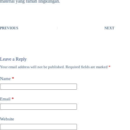
material yang ramah lingkungan.
PREVIOUS
NEXT
Leave a Reply
Your email address will not be published.
Required fields are marked
*
Name
*
Email
*
Website