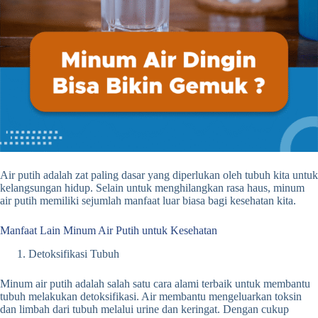
Air putih adalah zat paling dasar yang diperlukan oleh tubuh kita untuk
kelangsungan hidup. Selain untuk menghilangkan rasa haus, minum
air putih memiliki sejumlah manfaat luar biasa bagi kesehatan kita.
Manfaat Lain Minum Air Putih untuk Kesehatan
Detoksifikasi Tubuh
Minum air putih adalah salah satu cara alami terbaik untuk membantu
tubuh melakukan detoksifikasi. Air membantu mengeluarkan toksin
dan limbah dari tubuh melalui urine dan keringat. Dengan cukup