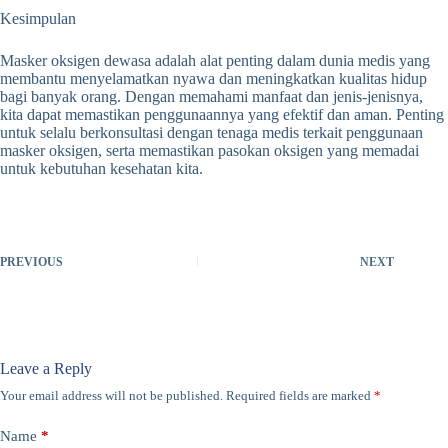
Kesimpulan
Masker oksigen dewasa adalah alat penting dalam dunia medis yang
membantu menyelamatkan nyawa dan meningkatkan kualitas hidup
bagi banyak orang. Dengan memahami manfaat dan jenis-jenisnya,
kita dapat memastikan penggunaannya yang efektif dan aman. Penting
untuk selalu berkonsultasi dengan tenaga medis terkait penggunaan
masker oksigen, serta memastikan pasokan oksigen yang memadai
untuk kebutuhan kesehatan kita.
PREVIOUS
NEXT
Leave a Reply
Your email address will not be published.
Required fields are marked
*
Name
*