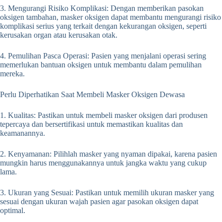
3. Mengurangi Risiko Komplikasi: Dengan memberikan pasokan
oksigen tambahan, masker oksigen dapat membantu mengurangi risiko
komplikasi serius yang terkait dengan kekurangan oksigen, seperti
kerusakan organ atau kerusakan otak.
4. Pemulihan Pasca Operasi: Pasien yang menjalani operasi sering
memerlukan bantuan oksigen untuk membantu dalam pemulihan
mereka.
Perlu Diperhatikan Saat Membeli Masker Oksigen Dewasa
1. Kualitas: Pastikan untuk membeli masker oksigen dari produsen
tepercaya dan bersertifikasi untuk memastikan kualitas dan
keamanannya.
2. Kenyamanan: Pilihlah masker yang nyaman dipakai, karena pasien
mungkin harus menggunakannya untuk jangka waktu yang cukup
lama.
3. Ukuran yang Sesuai: Pastikan untuk memilih ukuran masker yang
sesuai dengan ukuran wajah pasien agar pasokan oksigen dapat
optimal.