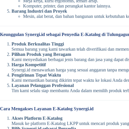
Meja kerja, kursi ergonomis, lemari arsip.
Komputer, printer, dan perangkat kantor lainnya.
Barang Industri dan Proyek
Mesin, alat berat, dan bahan bangunan untuk kebutuhan ko
Keunggulan Synergi.id sebagai Penyedia E-Katalog di Tulungagu
Produk Berkualitas Tinggi
Semua barang yang kami tawarkan telah diverifikasi dan memenu
Pilihan Produk yang Beragam
Kami menyediakan berbagai jenis barang dan jasa yang dapat di
Harga Kompetitif
Synergi.id menawarkan harga yang sesuai anggaran tanpa mengo
Pengiriman Tepat Waktu
Kami memastikan barang dikirim tepat waktu ke lokasi Anda den
Layanan Pelanggan Profesional
Tim kami selalu siap membantu Anda dalam memilih produk terb
Cara Mengakses Layanan E-Katalog Synergi.id
Akses Platform E-Katalog
Masuk ke platform E-Katalog LKPP untuk mencari produk yang
Pilih Synergi.id sebagai Penyedia