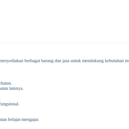
enyediakan berbagai barang dan jasa untuk mendukung kebutuhan instans
ehatan.
hatan lainnya.
.
fungsional.
tan belajar-mengajar.