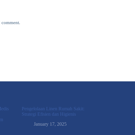
 I comment.
Medis
Pengelolaan Linen Rumah Sakit:
Strategi Efisien dan Higienis
am
January 17, 2025