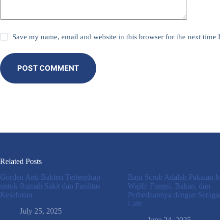
Save my name, email and website in this browser for the next time
POST COMMENT
Related Posts
Gorden Anti Bakteri Terlengkap
Baju Scrub Adalah Pakaian 
untuk Rumah Sakit dan Fasilitas
Wajib: Fungsi, Bahan, dan
Kesehatan
Perbedaannya dengan Serag
Lain
July 25, 2025
June 24, 2025