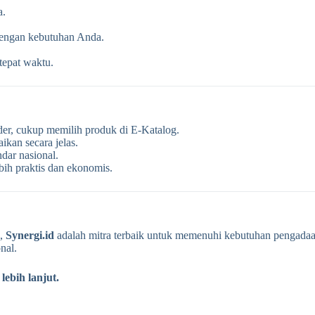
a.
dengan kebutuhan Anda.
tepat waktu.
der, cukup memilih produk di E-Katalog.
ikan secara jelas.
ndar nasional.
bih praktis dan ekonomis.
l,
Synergi.id
adalah mitra terbaik untuk memenuhi kebutuhan pengada
nal.
ebih lanjut.