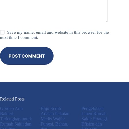
Save my name, email and website in this browser for the
next time I comment.
POST COMMENT
Related Posts
Gorden Anti
Baju Scrub
Pengelolaan
Bakteri
Adalah Pakaian
Linen Rumah
Terlengkap untuk
Medis Wajib:
Sakit: Strategi
Rumah Sakit dan
Fungsi, Bahan,
Efisien dan