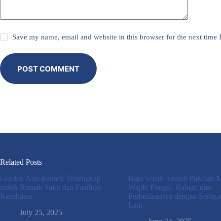
Save my name, email and website in this browser for the next time
POST COMMENT
Related Posts
Gorden Anti Bakteri Terlengkap
Baju Scrub Adalah Pakaian 
untuk Rumah Sakit dan Fasilitas
Wajib: Fungsi, Bahan, dan
Kesehatan
Perbedaannya dengan Serag
Lain
July 25, 2025