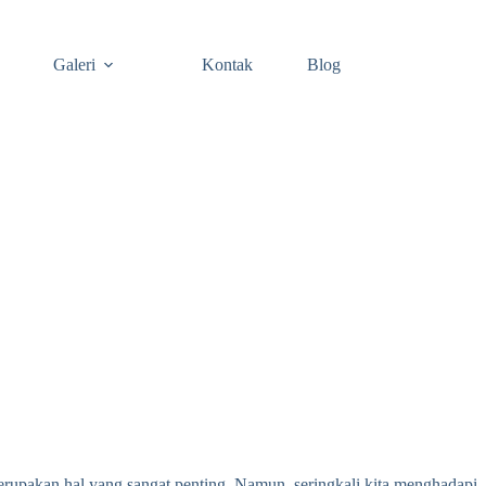
Galeri
Kontak
Blog
rupakan hal yang sangat penting. Namun, seringkali kita menghadapi