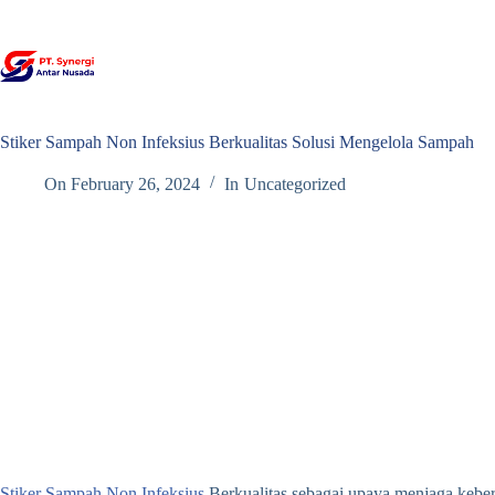
Skip
to
content
Stiker Sampah Non Infeksius Berkualitas Solusi Mengelola Sampah
On
February 26, 2024
In
Uncategorized
Stiker Sampah Non Infeksius
Berkualitas sebagai upaya menjaga keber