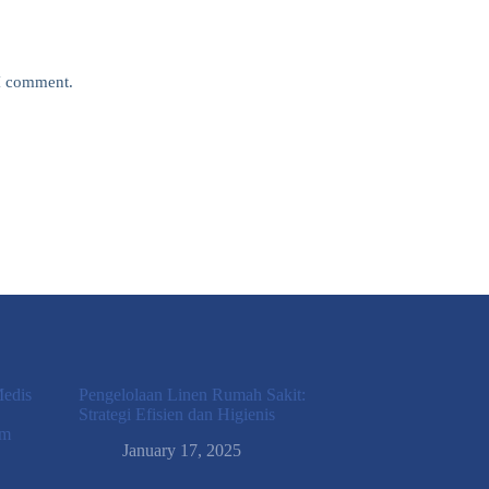
 I comment.
Medis
Pengelolaan Linen Rumah Sakit:
Strategi Efisien dan Higienis
am
January 17, 2025