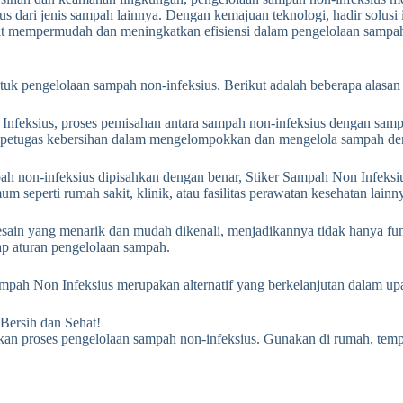
s dari jenis sampah lainnya. Dengan kemajuan teknologi, hadir solusi
dapat mempermudah dan meningkatkan efisiensi dalam pengelolaan sampah
ntuk pengelolaan sampah non-infeksius. Berikut adalah beberapa alasan
eksius, proses pemisahan antara sampah non-infeksius dengan sampah
n petugas kebersihan dalam mengelompokkan dan mengelola sampah den
h non-infeksius dipisahkan dengan benar, Stiker Sampah Non Infeks
seperti rumah sakit, klinik, atau fasilitas perawatan kesehatan lainn
ain yang menarik dan mudah dikenali, menjadikannya tidak hanya fungs
ap aturan pengelolaan sampah.
pah Non Infeksius merupakan alternatif yang berkelanjutan dalam upa
Bersih dan Sehat!
tkan proses pengelolaan sampah non-infeksius. Gunakan di rumah, temp