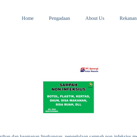
Home
Pengadaan
About Us
Rekanan
sihan dan keamanan lingkungan, pengelolaan sampah non-infeksius me