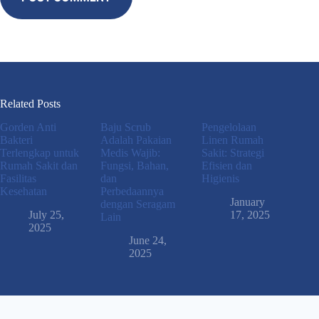
Related Posts
Gorden Anti
Baju Scrub
Pengelolaan
Bakteri
Adalah Pakaian
Linen Rumah
Terlengkap untuk
Medis Wajib:
Sakit: Strategi
Rumah Sakit dan
Fungsi, Bahan,
Efisien dan
Fasilitas
dan
Higienis
Kesehatan
Perbedaannya
January
dengan Seragam
July 25,
17, 2025
Lain
2025
June 24,
2025