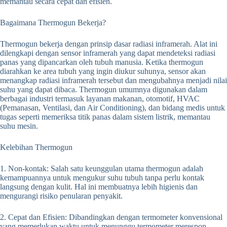
memantau secara cepat dan efisien.
Bagaimana Thermogun Bekerja?
Thermogun bekerja dengan prinsip dasar radiasi inframerah. Alat ini
dilengkapi dengan sensor inframerah yang dapat mendeteksi radiasi
panas yang dipancarkan oleh tubuh manusia. Ketika thermogun
diarahkan ke area tubuh yang ingin diukur suhunya, sensor akan
menangkap radiasi inframerah tersebut dan mengubahnya menjadi nilai
suhu yang dapat dibaca. Thermogun umumnya digunakan dalam
berbagai industri termasuk layanan makanan, otomotif, HVAC
(Pemanasan, Ventilasi, dan Air Conditioning), dan bidang medis untuk
tugas seperti memeriksa titik panas dalam sistem listrik, memantau
suhu mesin.
Kelebihan Thermogun
1. Non-kontak: Salah satu keunggulan utama thermogun adalah
kemampuannya untuk mengukur suhu tubuh tanpa perlu kontak
langsung dengan kulit. Hal ini membuatnya lebih higienis dan
mengurangi risiko penularan penyakit.
2. Cepat dan Efisien: Dibandingkan dengan termometer konvensional
yang memerlukan waktu untuk menunggu termometer merespon,