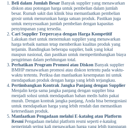
Beli dalam Jumlah Besar
Banyak supplier yang menawarkan
diskon atau potongan harga untuk pembelian dalam jumlah
besar. Rumah sakit dan klinik bisa memanfaatkan pembelian
grosir untuk menurunkan harga satuan produk. Pastikan juga
untuk menyesuaikan jumlah pembelian dengan kapasitas
penyimpanan yang tersedia.
Cari Supplier Terpercaya dengan Harga Kompetitif
Lakukan riset untuk menemukan supplier yang menawarkan
harga terbaik namun tetap memberikan kualitas produk yang
terjamin. Bandingkan beberapa supplier, baik yang lokal
maupun nasional, dan pastikan untuk mempertimbangkan biaya
pengiriman dalam perhitungan total.
Perhatikan Program Promosi atau Diskon
Banyak supplier
BMHP menawarkan promosi atau diskon tertentu pada waktu-
waktu tertentu. Periksa dan manfaatkan kesempatan ini untuk
mendapatkan produk dengan harga yang lebih terjangkau.
Pertimbangkan Kontrak Jangka Panjang dengan Supplier
Menjalin kerja sama jangka panjang dengan supplier bisa
menjadi solusi untuk mendapatkan bahan medis habis pakai
murah. Dengan kontrak jangka panjang, Anda bisa bernegosiasi
untuk mendapatkan harga yang lebih rendah dan memastikan
ketersediaan produk.
Manfaatkan Pengadaan melalui E-katalog atau Platform
Resmi
Pengadaan melalui platform resmi seperti e-katalog
pemerintah sering kali menawarkan harga yang lebih transparan