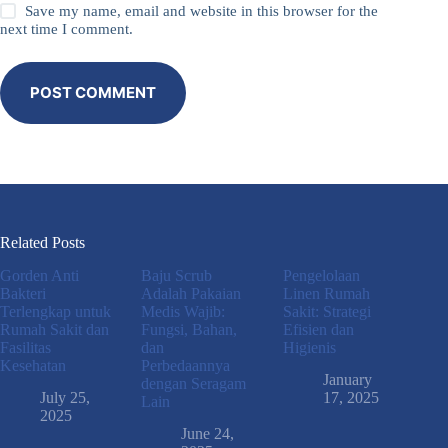
Save my name, email and website in this browser for the
next time I comment.
POST COMMENT
Related Posts
Gorden Anti
Baju Scrub
Pengelolaan
Bakteri
Adalah Pakaian
Linen Rumah
Terlengkap untuk
Medis Wajib:
Sakit: Strategi
Rumah Sakit dan
Fungsi, Bahan,
Efisien dan
Fasilitas
dan
Higienis
Kesehatan
Perbedaannya
January
dengan Seragam
July 25,
17, 2025
Lain
2025
June 24,