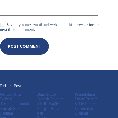
Save my name, email and website in this browser for the
next time I comment.
POST COMMENT
Related Posts
Gorden Anti
Baju Scrub
Pengelolaan
Bakteri
Adalah Pakaian
Linen Rumah
Terlengkap untuk
Medis Wajib:
Sakit: Strategi
Rumah Sakit dan
Fungsi, Bahan,
Efisien dan
Fasilitas
dan
Higienis
Kesehatan
Perbedaannya