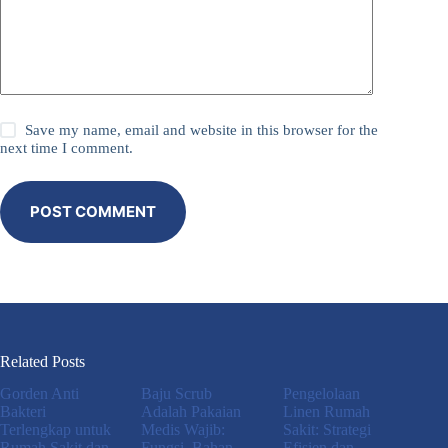
Save my name, email and website in this browser for the
next time I comment.
POST COMMENT
Related Posts
Gorden Anti
Baju Scrub
Pengelolaan
Bakteri
Adalah Pakaian
Linen Rumah
Terlengkap untuk
Medis Wajib:
Sakit: Strategi
Rumah Sakit dan
Fungsi, Bahan,
Efisien dan