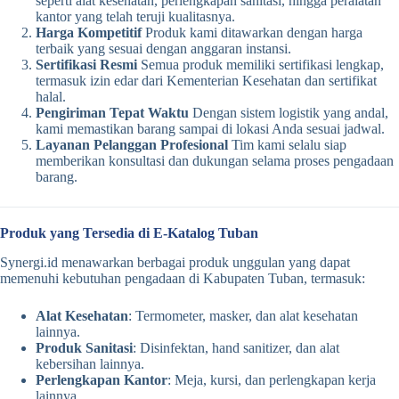
seperti alat kesehatan, perlengkapan sanitasi, hingga peralatan
kantor yang telah teruji kualitasnya.
Harga Kompetitif
Produk kami ditawarkan dengan harga
terbaik yang sesuai dengan anggaran instansi.
Sertifikasi Resmi
Semua produk memiliki sertifikasi lengkap,
termasuk izin edar dari Kementerian Kesehatan dan sertifikat
halal.
Pengiriman Tepat Waktu
Dengan sistem logistik yang andal,
kami memastikan barang sampai di lokasi Anda sesuai jadwal.
Layanan Pelanggan Profesional
Tim kami selalu siap
memberikan konsultasi dan dukungan selama proses pengadaan
barang.
Produk yang Tersedia di E-Katalog Tuban
Synergi.id menawarkan berbagai produk unggulan yang dapat
memenuhi kebutuhan pengadaan di Kabupaten Tuban, termasuk:
Alat Kesehatan
: Termometer, masker, dan alat kesehatan
lainnya.
Produk Sanitasi
: Disinfektan, hand sanitizer, dan alat
kebersihan lainnya.
Perlengkapan Kantor
: Meja, kursi, dan perlengkapan kerja
lainnya.