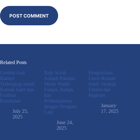
POST COMMENT
Related Posts
Gorden Anti
Baju Scrub
Pengelolaan
Bakteri
Adalah Pakaian
Linen Rumah
Terlengkap untuk
Medis Wajib:
Sakit: Strategi
Rumah Sakit dan
Fungsi, Bahan,
Efisien dan
Fasilitas
dan
Higienis
Kesehatan
Perbedaannya
January
dengan Seragam
July 25,
17, 2025
Lain
2025
June 24,
2025