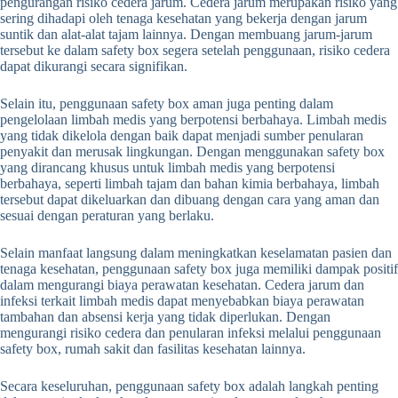
pengurangan risiko cedera jarum.
Cedera jarum merupakan risiko yang
sering dihadapi oleh tenaga kesehatan yang bekerja dengan jarum
suntik dan alat-alat tajam lainnya.
Dengan membuang jarum-jarum
tersebut ke dalam safety box segera setelah penggunaan, risiko cedera
dapat dikurangi secara signifikan.
Selain itu, penggunaan safety box aman juga penting dalam
pengelolaan limbah medis yang berpotensi berbahaya.
Limbah medis
yang tidak dikelola dengan baik dapat menjadi sumber penularan
penyakit dan merusak lingkungan.
Dengan menggunakan safety box
yang dirancang khusus untuk limbah medis yang berpotensi
berbahaya, seperti limbah tajam dan bahan kimia berbahaya, limbah
tersebut dapat dikeluarkan dan dibuang dengan cara yang aman dan
sesuai dengan peraturan yang berlaku.
Selain manfaat langsung dalam meningkatkan keselamatan pasien dan
tenaga kesehatan, penggunaan safety box juga memiliki dampak positif
dalam mengurangi biaya perawatan kesehatan.
Cedera jarum dan
infeksi terkait limbah medis dapat menyebabkan biaya perawatan
tambahan dan absensi kerja yang tidak diperlukan. Dengan
mengurangi risiko cedera dan penularan infeksi melalui penggunaan
safety box, rumah sakit dan fasilitas kesehatan lainnya.
Secara keseluruhan, penggunaan safety box adalah langkah penting