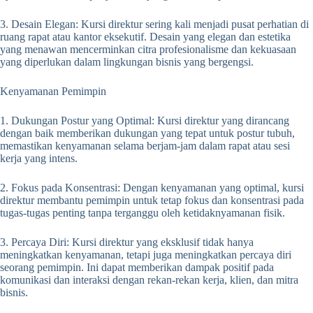
3. Desain Elegan: Kursi direktur sering kali menjadi pusat perhatian di
ruang rapat atau kantor eksekutif. Desain yang elegan dan estetika
yang menawan mencerminkan citra profesionalisme dan kekuasaan
yang diperlukan dalam lingkungan bisnis yang bergengsi.
Kenyamanan Pemimpin
1. Dukungan Postur yang Optimal: Kursi direktur yang dirancang
dengan baik memberikan dukungan yang tepat untuk postur tubuh,
memastikan kenyamanan selama berjam-jam dalam rapat atau sesi
kerja yang intens.
2. Fokus pada Konsentrasi: Dengan kenyamanan yang optimal, kursi
direktur membantu pemimpin untuk tetap fokus dan konsentrasi pada
tugas-tugas penting tanpa terganggu oleh ketidaknyamanan fisik.
3. Percaya Diri: Kursi direktur yang eksklusif tidak hanya
meningkatkan kenyamanan, tetapi juga meningkatkan percaya diri
seorang pemimpin. Ini dapat memberikan dampak positif pada
komunikasi dan interaksi dengan rekan-rekan kerja, klien, dan mitra
bisnis.