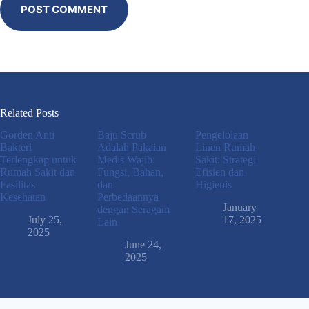
POST COMMENT
Related Posts
Gorden Anti
Baju Scrub
Pengelolaan
Bakteri
Adalah Pakaian
Linen Rumah
Terlengkap untuk
Medis Wajib:
Sakit: Strategi
Rumah Sakit dan
Fungsi, Bahan,
Efisien dan
Fasilitas
dan
Higienis
Kesehatan
Perbedaannya
January
dengan Seragam
July 25,
17, 2025
Lain
2025
June 24,
2025