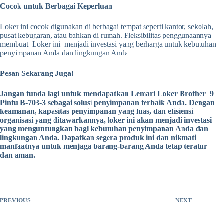
Cocok untuk Berbagai Keperluan
Loker ini cocok digunakan di berbagai tempat seperti kantor, sekolah,
pusat kebugaran, atau bahkan di rumah. Fleksibilitas penggunaannya
membuat Loker ini menjadi investasi yang berharga untuk kebutuhan
penyimpanan Anda dan lingkungan Anda.
Pesan Sekarang Juga!
Jangan tunda lagi untuk mendapatkan Lemari Loker Brother 9
Pintu B-703-3 sebagai solusi penyimpanan terbaik Anda. Dengan
keamanan, kapasitas penyimpanan yang luas, dan efisiensi
organisasi yang ditawarkannya, loker ini akan menjadi investasi
yang menguntungkan bagi kebutuhan penyimpanan Anda dan
lingkungan Anda. Dapatkan segera produk ini dan nikmati
manfaatnya untuk menjaga barang-barang Anda tetap teratur
dan aman.
PREVIOUS
NEXT