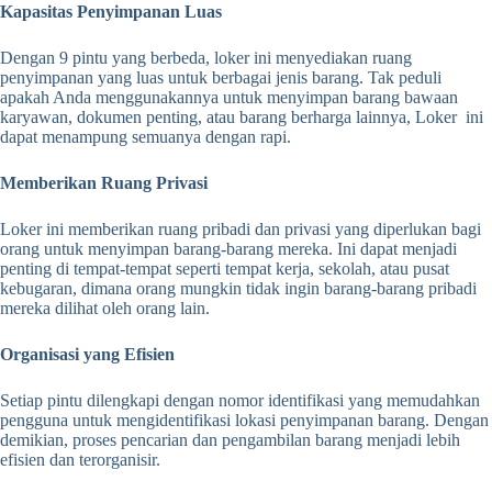
Kapasitas Penyimpanan Luas
Dengan 9 pintu yang berbeda, loker ini menyediakan ruang
penyimpanan yang luas untuk berbagai jenis barang. Tak peduli
apakah Anda menggunakannya untuk menyimpan barang bawaan
karyawan, dokumen penting, atau barang berharga lainnya, Loker ini
dapat menampung semuanya dengan rapi.
Memberikan Ruang Privasi
Loker ini memberikan ruang pribadi dan privasi yang diperlukan bagi
orang untuk menyimpan barang-barang mereka. Ini dapat menjadi
penting di tempat-tempat seperti tempat kerja, sekolah, atau pusat
kebugaran, dimana orang mungkin tidak ingin barang-barang pribadi
mereka dilihat oleh orang lain.
Organisasi yang Efisien
Setiap pintu dilengkapi dengan nomor identifikasi yang memudahkan
pengguna untuk mengidentifikasi lokasi penyimpanan barang. Dengan
demikian, proses pencarian dan pengambilan barang menjadi lebih
efisien dan terorganisir.