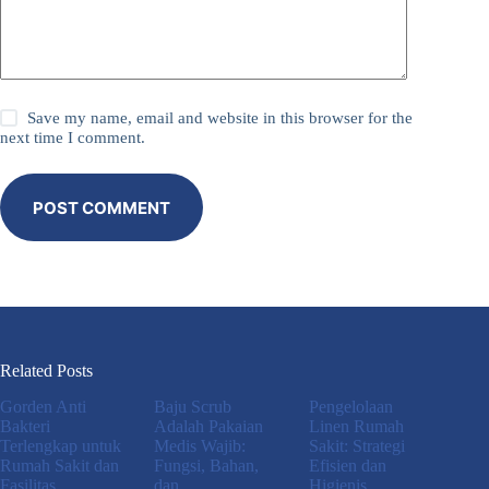
Save my name, email and website in this browser for the
next time I comment.
POST COMMENT
Related Posts
Gorden Anti
Baju Scrub
Pengelolaan
Bakteri
Adalah Pakaian
Linen Rumah
Terlengkap untuk
Medis Wajib:
Sakit: Strategi
Rumah Sakit dan
Fungsi, Bahan,
Efisien dan
Fasilitas
dan
Higienis