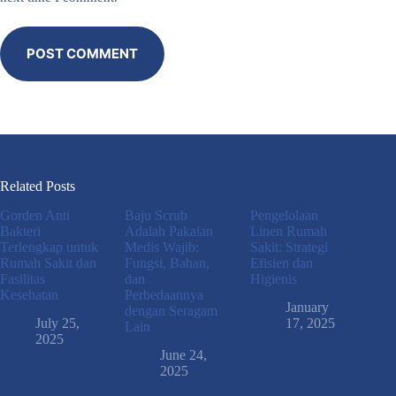
POST COMMENT
Related Posts
Gorden Anti
Baju Scrub
Pengelolaan
Bakteri
Adalah Pakaian
Linen Rumah
Terlengkap untuk
Medis Wajib:
Sakit: Strategi
Rumah Sakit dan
Fungsi, Bahan,
Efisien dan
Fasilitas
dan
Higienis
Kesehatan
Perbedaannya
January
dengan Seragam
July 25,
17, 2025
Lain
2025
June 24,
2025