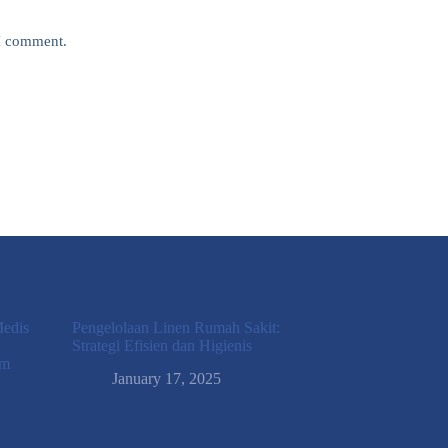
 I comment.
Medis
Pengelolaan Linen Rumah Sakit:
Strategi Efisien dan Higienis
am
January 17, 2025