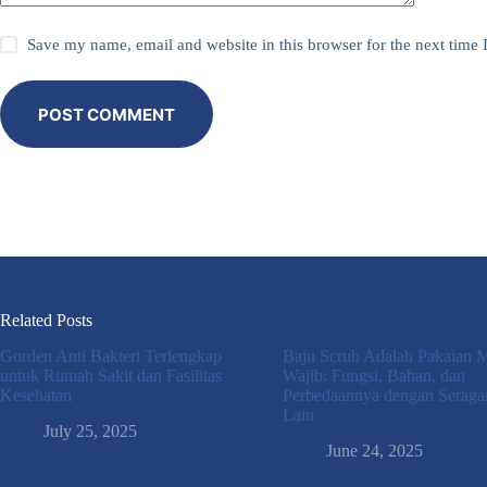
Save my name, email and website in this browser for the next time
POST COMMENT
Related Posts
Gorden Anti Bakteri Terlengkap
Baju Scrub Adalah Pakaian 
untuk Rumah Sakit dan Fasilitas
Wajib: Fungsi, Bahan, dan
Kesehatan
Perbedaannya dengan Serag
Lain
July 25, 2025
June 24, 2025